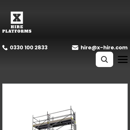
0330 100 2833
hire@x-hire.com